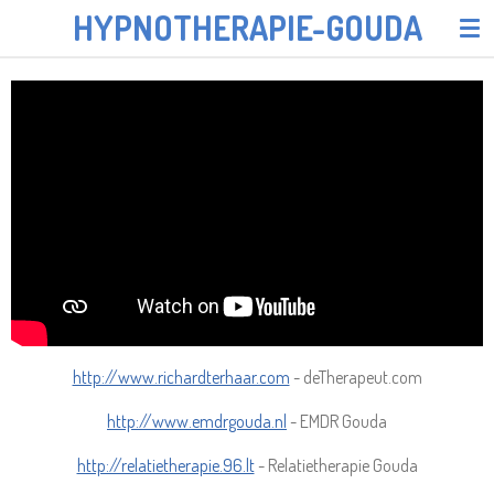
HYPNOTHERAPIE-GOUDA
Ga
direct
naar
de
hoofdinhoud
http://www.richardterhaar.com
- deTherapeut.com
http://www.emdrgouda.nl
- EMDR Gouda
http://relatietherapie.96.lt
- Relatietherapie Gouda