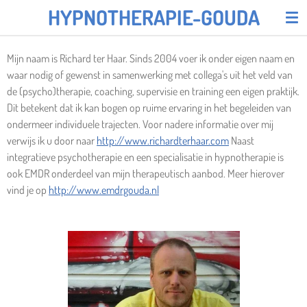
HYPNOTHERAPIE-GOUDA
Ga
direct
naar
Mijn naam is Richard ter Haar. Sinds 2004 voer ik onder eigen naam en
de
waar nodig of gewenst in samenwerking met collega's uit het veld van
hoofdinhoud
de (psycho)therapie, coaching, supervisie en training een eigen praktijk.
Dit betekent dat ik kan bogen op ruime ervaring in het begeleiden van
ondermeer individuele trajecten. Voor nadere informatie over mij
verwijs ik u door naar
http://www.richardterhaar.com
Naast
integratieve psychotherapie en een specialisatie in hypnotherapie is
ook EMDR onderdeel van mijn therapeutisch aanbod. Meer hierover
vind je op
http://www.emdrgouda.nl